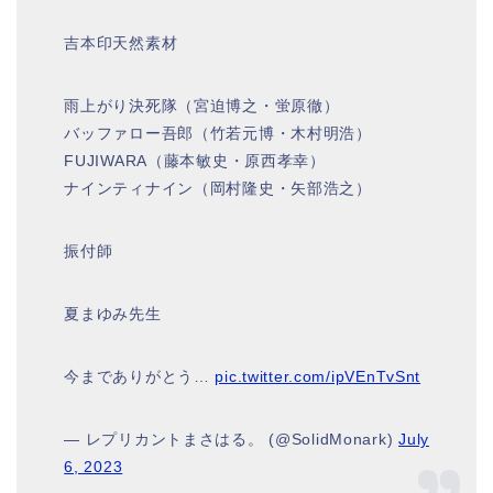
吉本印天然素材
雨上がり決死隊（宮迫博之・蛍原徹）
バッファロー吾郎（竹若元博・木村明浩）
FUJIWARA（藤本敏史・原西孝幸）
ナインティナイン（岡村隆史・矢部浩之）
振付師
夏まゆみ先生
今までありがとう…
pic.twitter.com/ipVEnTvSnt
— レプリカントまさはる。 (@SolidMonark)
July
6, 2023