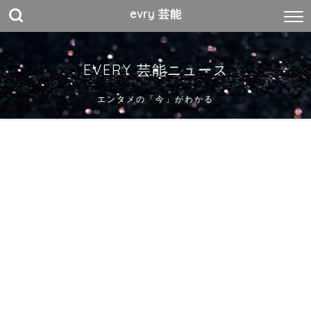
evry 芸能
EVERY 芸能ニュース
エンタメの「今」がわかる