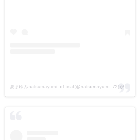
夏まゆみnatsumayumi_official(@natsumayumi_72)がシェアした投稿