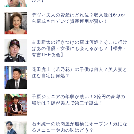
ルメ】
デヴィ夫人の資産はどれ位？収入源は6つか
ら構成されていて資産運用が賢い！
古田新太の行きつけの店は何処？そこに行け
ばあの俳優・女優にも会えるかも？【櫻井・
有吉THE夜会】
花田虎上（若乃花）の子供は何人？美人妻と
住む自宅は何処？
千原ジュニアの年収が凄い！3億円の豪邸の
場所は？嫁が美人で第二子誕生！
石田純一の焼肉屋が船橋にオープン！気にな
るメニューや肉の味はどう？