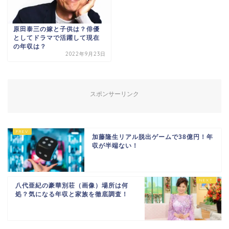
原田泰三の嫁と子供は？俳優
としてドラマで活躍して現在
の年収は？
2022年9月23日
スポンサーリンク
加藤隆生リアル脱出ゲームで38億円！年
収が半端ない！
八代亜紀の豪華別荘（画像）場所は何
処？気になる年収と家族を徹底調査！