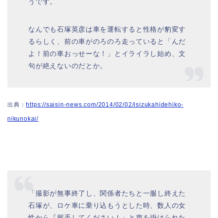
うです。
なんでも石塚英彦は車を運転すると性格が豹変す
るらしく、前の車がのろのろ走っていると「んだ
よ！前の車おっせーな！」とイライラし始め、文
句が絶えないのだとか。
出典：
https://saisin-news.com/2014/02/02/isizukahidehiko-
nikunokai/
「撮影が無事終了し、関係者たちと一服し終えた
石塚が、ロケ車に乗り込もうとした時、数人の女
性から『握手してください！』と声を掛けられた