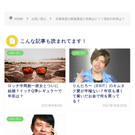
HOME
お笑い芸人
石塚英彦の家族構成と性格はどう？現在の年収は？
こんな記事も読まれてます！
お笑い芸人
お笑い芸人
ロッチ中岡創一彼女とついに
りんたろー（EXIT）のキムタ
結婚？イッテQ準レギュラーで
ク愛が半端ない？年収も凄く
年収は？
て稼いだお金で何を買って
る？
2021年9月4日
2021年10月20日
お笑い芸人