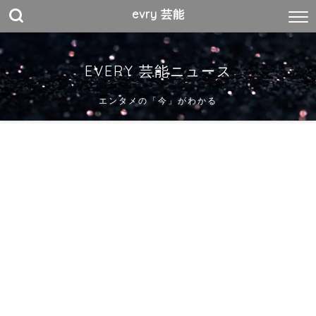
evry 芸能
EVERY 芸能ニュース
エンタメの「今」がわかる