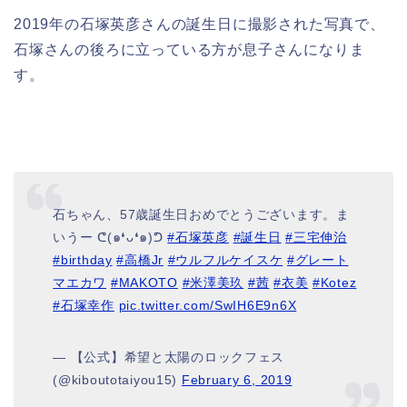
2019年の石塚英彦さんの誕生日に撮影された写真で、
石塚さんの後ろに立っている方が息子さんになりま
す。
石ちゃん、57歳誕生日おめでとうございます。ま
いうー ᕦ(๑❛ᴗ❛๑)ᕤ
#石塚英彦
#誕生日
#三宅伸治
#birthday
#高橋Jr
#ウルフルケイスケ
#グレート
マエカワ
#MAKOTO
#米澤美玖
#茜
#衣美
#Kotez
#石塚幸作
pic.twitter.com/SwIH6E9n6X
— 【公式】希望と太陽のロックフェス
(@kiboutotaiyou15)
February 6, 2019