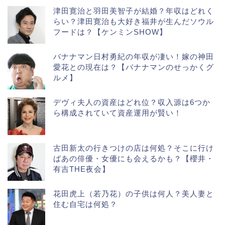
津田寛治と羽田美智子が結婚？年収はどれく
らい？津田寛治も大好き福井が生んだソウル
フードは？【ケンミンSHOW】
バナナマン日村勇紀の年収が凄い！嫁の神田
愛花との現在は？【バナナマンのせっかくグ
ルメ】
デヴィ夫人の資産はどれ位？収入源は6つか
ら構成されていて資産運用が賢い！
古田新太の行きつけの店は何処？そこに行け
ばあの俳優・女優にも会えるかも？【櫻井・
有吉THE夜会】
花田虎上（若乃花）の子供は何人？美人妻と
住む自宅は何処？