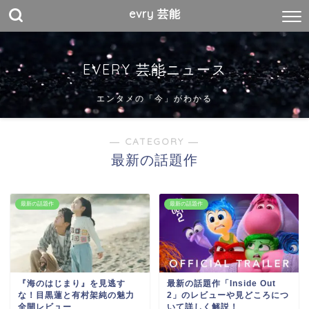
evry 芸能
EVERY 芸能ニュース
エンタメの「今」がわかる
― CATEGORY ―
最新の話題作
最新の話題作
最新の話題作
『海のはじまり』を見逃す
最新の話題作「Inside Out
な！目黒蓮と有村架純の魅力
2」のレビューや見どころにつ
全開レビュー
いて詳しく解説！