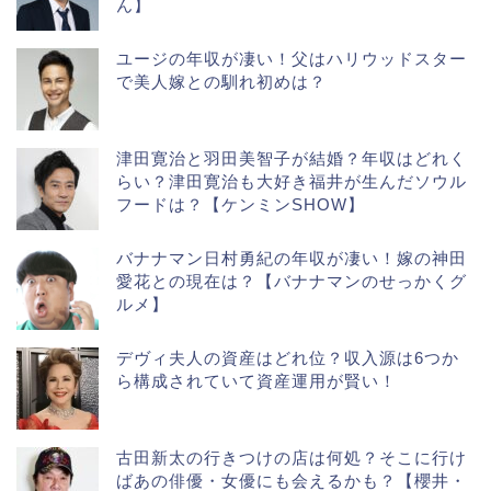
ん】
ユージの年収が凄い！父はハリウッドスター
で美人嫁との馴れ初めは？
津田寛治と羽田美智子が結婚？年収はどれく
らい？津田寛治も大好き福井が生んだソウル
フードは？【ケンミンSHOW】
バナナマン日村勇紀の年収が凄い！嫁の神田
愛花との現在は？【バナナマンのせっかくグ
ルメ】
デヴィ夫人の資産はどれ位？収入源は6つか
ら構成されていて資産運用が賢い！
古田新太の行きつけの店は何処？そこに行け
ばあの俳優・女優にも会えるかも？【櫻井・