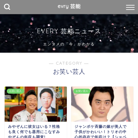
evry 芸能
EVERY 芸能ニュース
エンタメの「今」がわかる
― CATEGORY ―
お笑い芸人
お笑い芸人
お笑い芸人
みやぞんに彼女はいる？性格
ジャンポケ斉藤の嫁が美人で
も良く何でも器用にこなすみ
子供がかわいい！トリオの中
やぞんの年収も調査!
心的存在で年収は？【シャベ