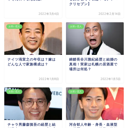
クリセブン】
2022年3月4日
2022年2月14日
お笑い芸人
お笑い芸人
ナイツ塙宣之の年収は？嫁は
錦鯉長谷川雅紀経歴と結婚の
どんな人で家族構成は？
真相！実家は札幌の居酒屋で
場所は何処？
2022年1月8日
2022年1月3日
お笑い芸人
お笑い芸人
チャラ男藤森慎吾の経歴と結
河合郁人年齢・身長・血液型