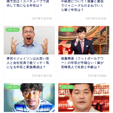
婚予定は！ユーチューブで成
や経歴について！後藤と激似
功して気になる年収は？
でジャニーズものまねでいく
ら稼ぐ年収は？
2021年12月31日
2021年12月26日
お笑い芸人
お笑い芸人
厚切りジェイソンはお笑い芸
後藤輝基（フットボールアワ
人と会社役員で超リッチ！気
ー）の年収が半端ない！嫁が
になる年収と家族構成は？
宮崎美人で名前と年齢は？
2021年11月21日
2021年11月8日
お笑い芸人
お笑い芸人