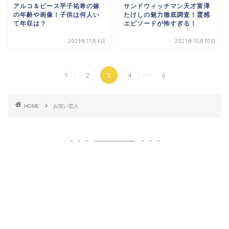
アルコ＆ピース平子祐希の嫁
サンドウィッチマン天才富澤
の年齢や画像！子供は何人い
たけしの魅力徹底調査！霊感
て年収は？
エピソードが怖すぎる！
2021年11月4日
2021年10月30日
...
1
2
3
4
6
HOME
お笑い芸人